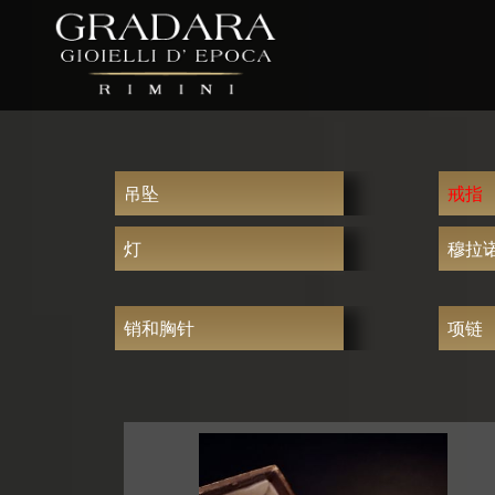
吊坠
戒指
灯
穆拉
销和胸针
项链