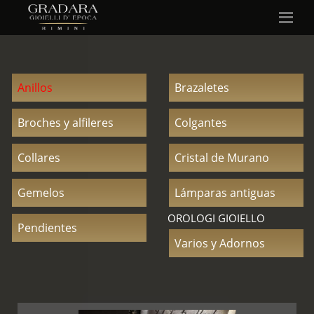
Anillos
Brazaletes
Broches y alfileres
Colgantes
Collares
Cristal de Murano
Gemelos
Lámparas antiguas
OROLOGI GIOIELLO
Pendientes
Varios y Adornos